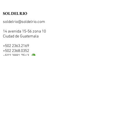
SOL DEL RIO
soldelrio@soldelrio.com
14 avenida 15-56 zona 10
Ciudad de Guatemala
+502 2363.2169
+502 2368.0352
+502 3881.7543
© copyright - sol del rio
suscríbete