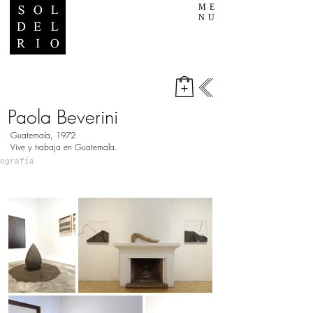
ME
NU
Paola Beverini
Guatemala, 1972
Vive y trabaja en Guatemala.
ografía