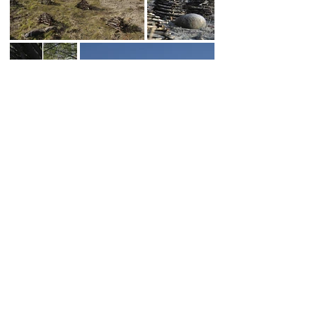
SOL DEL RIO
soldelrio@soldelrio.com
14 avenida 15-56 zona 10
Ciudad de Guatemala
+502 2363.2169
+502 2368.0352
+502 3881.7543
© copyright - sol del rio