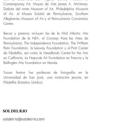
Contemporary Art, Museo de Arte James A. Michener,
Dakota del norte Museum of Art, Philadelphia Museum
of Art, el Museo Estatal de Pennsylvania, Southern
Alleghenies Museum of Art y el Pennsylvania Convention
Center.
Becas y premios incluyen las de la Mid Atlantic Arts
Foundation de la NEA, el Consejo Para las Artes de
Pennsylvania, The Independence Foundation, The William
Penn Foundation, la Leeway Foundation y el Print Center
de Filadelfia, así como la Headlands Center for the Arts
en California, La Napoule Art Foundation en Francia y la
Ballinglen Arts Foundation en Irlanda.
Susan Fenton fue profesora de fotografía en la
Universidad de San José, una institución Jesuita, en
Filadelfia (Estados Unidos).
SOL DEL RIO
soldelrio@soldelrio.com
14 avenida 15-56 zona 10