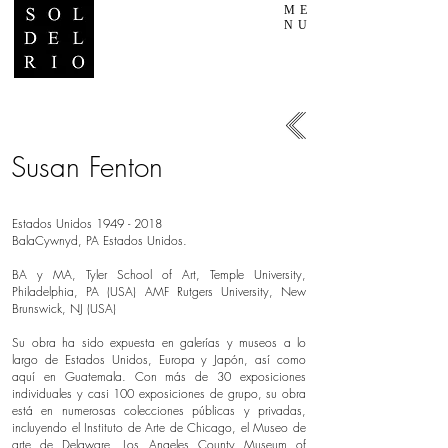
ME
NU
Susan Fenton
Estados Unidos
1949 - 2018
BalaCywnyd, PA Estados Unidos.
BA y MA, Tyler School of Art, Temple University,
Philadelphia, PA (USA) AMF Rutgers University, New
Brunswick, NJ (USA)
Su obra ha sido expuesta en galerías y museos a lo
largo de Estados Unidos, Europa y Japón, así como
aquí en Guatemala. Con más de 30 exposiciones
individuales y casi 100 exposiciones de grupo, su obra
está en numerosas colecciones públicas y privadas,
incluyendo el Instituto de Arte de Chicago, el Museo de
arte de Delaware, Los Angeles County Museum of