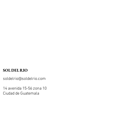
SOL DEL RIO
soldelrio@soldelrio.com
14 avenida 15-56 zona 10
Ciudad de Guatemala
+502 2363.2169
+502 2368.0352
+502 3881.7543
© copyright - sol del rio