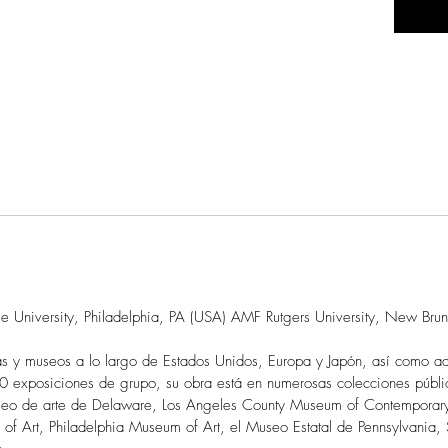
le University, Philadelphia, PA (USA) AMF Rutgers University, New Bru
ías y museos a lo largo de Estados Unidos, Europa y Japón, así como
00 exposiciones de grupo, su obra está en numerosas colecciones públic
Museo de arte de Delaware, Los Angeles County Museum of Contemporar
of Art, Philadelphia Museum of Art, el Museo Estatal de Pennsylvania,