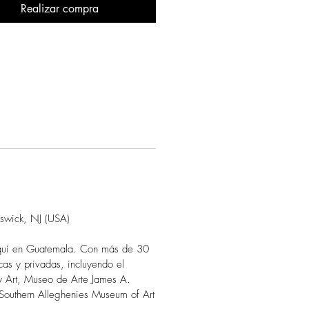
Realizar compra
nswick, NJ (USA)
 aquí en Guatemala. Con más de 30
as y privadas, incluyendo el
y Art, Museo de Arte James A.
 Southern Alleghenies Museum of Art