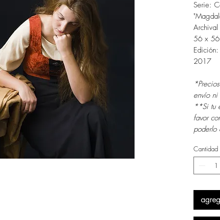
Serie: 
"Magdal
Archival
56 x 56
Edición
2017
*Precios
envío n
**Si tu 
favor co
poderlo 
Cantidad
agreg