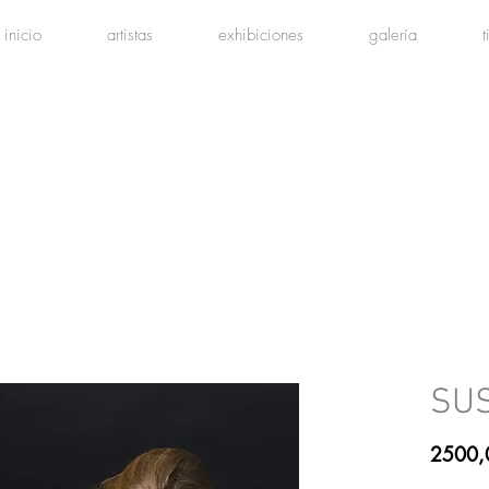
inicio
artistas
exhibiciones
galería
SU
2500,