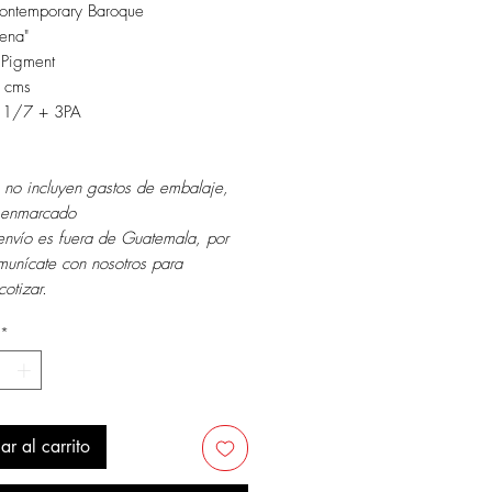
Contemporary Baroque
ena"
 Pigment
 cms
: 1/7 + 3PA
 no incluyen gastos de embalaje,
i enmarcado
envío es fuera de Guatemala, por
munícate con nosotros para
cotizar.
*
ar al carrito