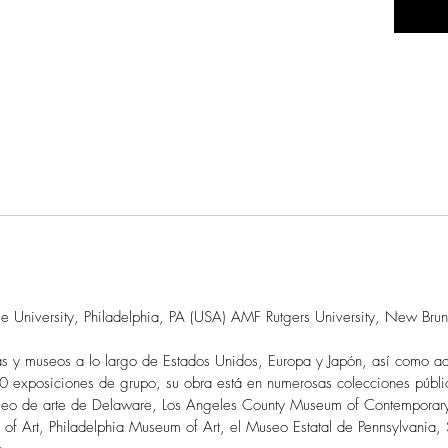
le University, Philadelphia, PA (USA) AMF Rutgers University, New Bru
ías y museos a lo largo de Estados Unidos, Europa y Japón, así como
00 exposiciones de grupo, su obra está en numerosas colecciones públic
Museo de arte de Delaware, Los Angeles County Museum of Contemporar
of Art, Philadelphia Museum of Art, el Museo Estatal de Pennsylvania,