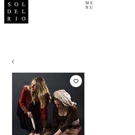
ME
NU