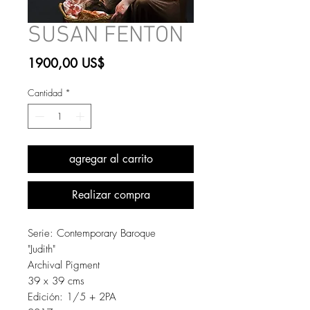
SUSAN FENTON
Precio
1900,00 US$
Cantidad
*
agregar al carrito
Realizar compra
Serie: Contemporary Baroque
"Judith"
Archival Pigment
39 x 39 cms
Edición: 1/5 + 2PA