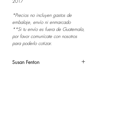
2017
*Precios no incluyen gastos de
embalaje, envío ni enmarcado
**Si tu envío es fuera de Guatemala,
por favor comunícate con nosotros
para poderlo cotizar.
Susan Fenton
Estados Unidos 1949 - 2018
BalaCywnyd, PA Estados Unidos.
BA y MA, Tyler School of Art, Temple
SOL DEL RIO
University, Philadelphia, PA (USA)
soldelrio@soldelrio.com
AMF Rutgers University, New
Brunswick, NJ (USA)
14 avenida 15-56 zona 10
Ciudad de Guatemala
Su obra ha sido expuesta en galerías
+502 2363.2169
y museos a lo largo de Estados