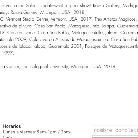
lectivas como Salon! Update-what a great show! Rozsa Gallery, Michi
haney. Rozsa Gallery, Michigan, USA. 2018,
 VSC. Vermont Studio Center, Vermont, USA. 2017, Tres Artistas Mágico
iva de pintura, Casa San Pablo, Mataquescuintla, Jalapa, Guatemala 2
, Concientizarte. Casa San Pablo, Mataquescuintla, Jalapa, Guatem
atemala 2009, Colectiva de Artistas de Mataquescuintla. Casa San Pab
ócesis de Jalapa. Jalapa, Guatemala 2001, Paisajes de Mataquescuintl
a 1997.
ozsa Center, Technological University, Michigan, USA. 2018
Horarios
Lunes a viernes: 9am-1pm / 2pm-
5pm