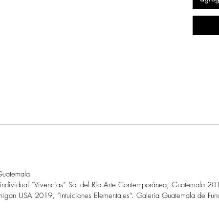
Guatemala.
individual “Vivencias” Sol del Rio Arte Contemporánea, Guatemala 20
chigan USA 2019, “Intuiciones Elementales”. Galería Guatemala de Fu