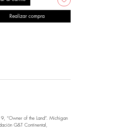
Realizar compra
19, “Owner of the Land”. Michigan
ndación G&T Continental,