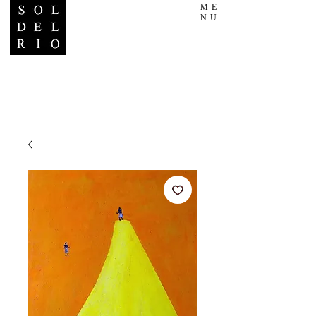
ME
NU