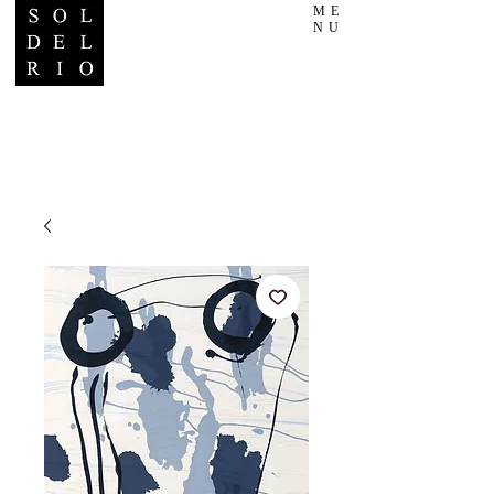
ME
NU