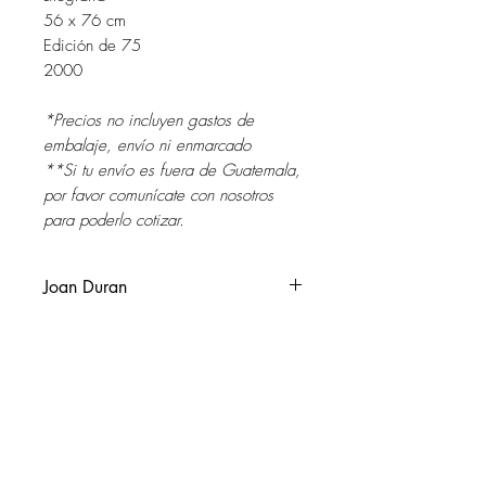
56 x 76 cm
Edición de 75
2000
*Precios no incluyen gastos de
embalaje, envío ni enmarcado
**Si tu envío es fuera de Guatemala,
por favor comunícate con nosotros
para poderlo cotizar.
Joan Duran
Barcelona, Catalunya 1947.
Vive y trabaja en Benque Viejo del
Carmen, Belize y Mérida, Yucatán,
México.
SOL DEL RIO
soldelrio@soldelrio.com
En la Barcelona del 65, co-funda con
3 artistas barceloneses el Grup
14 avenida 15-56 zona 10