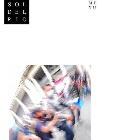
ME
NU