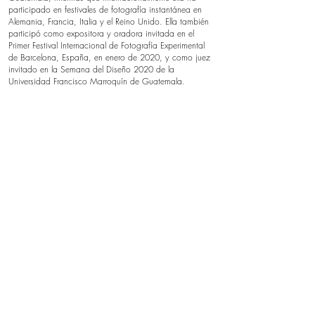
participado en festivales de fotografía instantánea en
Alemania, Francia, Italia y el Reino Unido. Ella también
participó como expositora y oradora invitada en el
Primer Festival Internacional de Fotografía Experimental
de Barcelona, España, en enero de 2020, y como juez
invitado en la Semana del Diseño 2020 de la
Universidad Francisco Marroquín de Guatemala.
SOL DEL RIO
soldelrio@soldelrio.com
14 avenida 15-56 zona 10
Ciudad de Guatemala
+502 2363.2169
+502 2368.0352
+502 3881.7543
© copyright - sol del rio