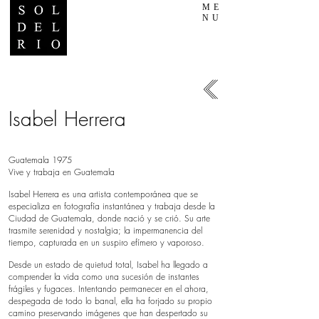
ME
NU
Isabel Herrera
Guatemala 1975
Vive y trabaja en Guatemala
Isabel Herrera es una artista contemporánea que se
especializa en fotografía instantánea y trabaja desde la
Ciudad de Guatemala, donde nació y se crió. Su arte
trasmite serenidad y nostalgia; la impermanencia del
tiempo, capturada en un suspiro efímero y vaporoso.
Desde un estado de quietud total, Isabel ha llegado a
comprender la vida como una sucesión de instantes
frágiles y fugaces. Intentando permanecer en el ahora,
despegada de todo lo banal, ella ha forjado su propio
camino preservando imágenes que han despertado su