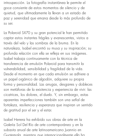
introspección. La fotografía instantánea le permite el
goce consiente de estos momentos de silencio y de
quietud, que ultimadamente la llevan a un estado de
paz y serenidad que emana desde lo más profundo de
su ser.
La Polaroid SX70 y su gran potencial le han permitido
captar estos instantes frágiles y evanescentes, vistos a
través del velo y las sombras de la bruma. En la
naturaleza, Isabel encontró su musa y su inspiración; su
profunda relación con ella se refleja en sus imágenes.
Isabel trabaja continuamente con la técnica de
transferencia de emulsión Polaroid para transmitir la
vulnerabilidad, sensibilidad y fragilidad de la vida.
Desde el momento en que cada emulsión se adhiere a
un papel orgánico de algodón, adquiere su propia
forma y personalidad. Las arrugas, desgarres y dobleces
son metáforas de la existencia y experiencia de vivir: las
cicatrices, los dolores, el duelo. Y, sin embargo, estas
aparentes imperfecciones también son una señal de
fortaleza, resiliencia y esperanza que inspiran un sentido
de gratitud por el ser y el estar.
Isabel Herrera ha exhibido sus obras de arte en la
Galería Sol Del Río de arte contemporáneo y en la
subasta anual de arte latinoamericano Juannio en
Guatemala, mientras que internacionalmente ella ha