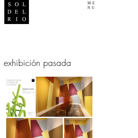
ME
NU
exhibición pasada