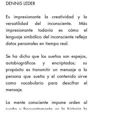
DENNIS LEDER
Es impresionante la creatividad y la
versatilidad del inconsciente. Más
impresionante todavía es cómo el
lenguaje simbólico del inconsciente refleja
datos personales en tiempo real.
Se ha dicho que los sueños son espejos,
autobiográficos y encriptados; su
propósito es transmitir un mensaje a la
persona que sueña y el contenido sirve
como vocabulario para descifrar el
mensaje.
La mente consciente impone orden al
sueño y frecuentemente es la historia la
que ocupa más importancia. Así el
acceso al mensaje del inconsciente se
pierde porque su modo no es racional.