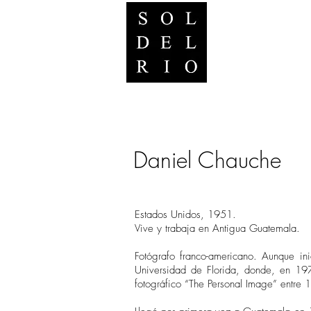
Daniel Chauche
Estados Unidos, 1951.
Vive y trabaja en Antigua Guatemala.
Fotógrafo franco-americano. Aunque in
Universidad de Florida, donde, en 197
fotográfico “The Personal Image” entre