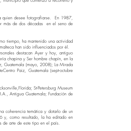
 municipio que comenzó a recorrerlo y
a quien desee fotografiarse. En 1987,
por más de dos décadas en el seno de
smo tiempo, ha mantenido una actividad
alteca han sido influenciados por él.
sonales destacan Ayer y hoy, antiguo
ría chapina y Ser hombre chapín, en la
Paiz, Guatemala (mayo, 2008); La Mirada
Centro Paiz, Guatemala (sept-octubre
ksonville,Florida; St-Petersburg Museum
R.M.A., Antigua Guatemala; Fundación de
una coherencia temática y dotarlo de un
76 y, como resultado, la ha editado en
 de arte de este tipo en el país.