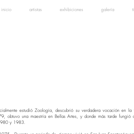
inicio
artistas
exhibiciones
galería
icialmente estudió Zoología, descubrió su verdadera vocación en la 
9, obtuvo una maestría en Bellas Artes, y donde más tarde fungió co
 1980 y 1983.