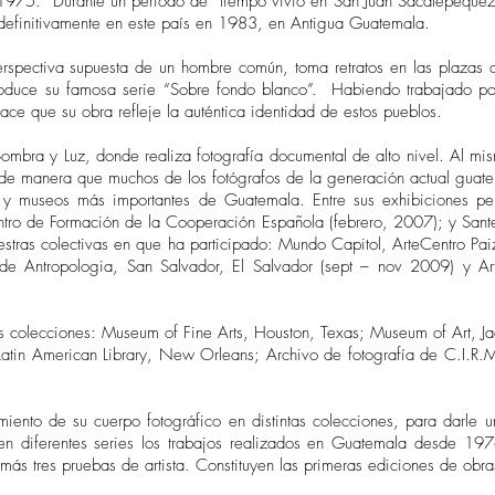
1975. Durante un periodo de tiempo vivió en San Juan Sacatepéquez,
 definitivamente en este país en 1983, en Antigua Guatemala.
rspectiva supuesta de un hombre común, toma retratos en las plazas 
roduce su famosa serie “Sobre fondo blanco”. Habiendo trabajado 
e que su obra refleje la auténtica identidad de estos pueblos.
ombra y Luz, donde realiza fotografía documental de alto nivel. Al mi
de manera que muchos de los fotógrafos de la generación actual guatem
y museos más importantes de Guatemala. Entre sus exhibiciones per
ro de Formación de la Cooperación Española (febrero, 2007); y Sante
muestras colectivas en que ha participado: Mundo Capitol, ArteCentro 
 Antropologia, San Salvador, El Salvador (sept – nov 2009) y Arte
s colecciones: Museum of Fine Arts, Houston, Texas; Museum of Art, Jac
y, Latin American Library, New Orleans; Archivo de fotografía de C.I.
miento de su cuerpo fotográfico en distintas colecciones, para darle 
ó en diferentes series los trabajos realizados en Guatemala desde 19
ás tres pruebas de artista. Constituyen las primeras ediciones de obras