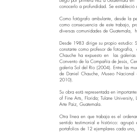
Llegó por primera vez a Guatemala en 
conocerlo a profundidad. Se estableció
Como fotógrafo ambulante, desde la pe
como consecuencia de este trabajo, p
diversas comunidades de Guatemala, hac
Desde 1983 dirige su propio estudio: S
constante como profesor de fotografía, 
Chauche ha expuesto en las galerias 
Convento de la Compañía de Jesús, Cent
galería Sol del Río (2004). Entre las 
de Daniel Chauche, Museo Nacional de
2010).
Su obra está representada en importante
of Fine Arts, Florida; Tulane Universit
Arte Paiz, Guatemala.
Otra línea en que trabaja es el ordena
sentido testimonial e histórico: agrup
portafolios de 12 ejemplares cada uno, m