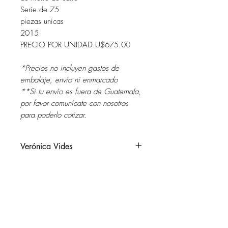
Serie de 75
piezas unicas
2015
PRECIO POR UNIDAD U$675.00
*Precios no incluyen gastos de
embalaje, envío ni enmarcado
**Si tu envío es fuera de Guatemala,
por favor comunícate con nosotros
para poderlo cotizar.
Verónica Vides
El Salvador, 1970.
Vive y trabaja en la Patagonia,
Argentina.
SOL DEL RIO
soldelrio@soldelrio.com
Estudió Artes Aplicadas en la