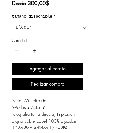
Precio
Desde
300,00$
de
oferta
tamaño disponible
*
Cantidad
*
agregar al carrito
Realizar compra
Serie: Mimetizada
"Modesta Victoria"
fotografía toma directa, Impresión
digital sobre papel 100% algodón
102x68cm edición 1/5+2PA