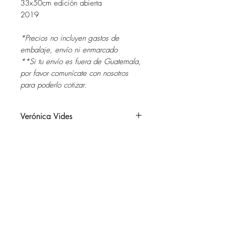
33x50cm edición abierta
2019
*Precios no incluyen gastos de
embalaje, envío ni enmarcado
**Si tu envío es fuera de Guatemala,
por favor comunícate con nosotros
para poderlo cotizar.
Verónica Vides
El Salvador, 1970.
Vive y trabaja en la Patagonia,
Argentina.
SOL DEL RIO
soldelrio@soldelrio.com
Estudió Artes Aplicadas en la
Universidad Dr. José Matías Delgado
14 avenida 15-56 zona 10
de San Salvador. Luego obtuvo una
Ciudad de Guatemala
beca de estancia artística en la