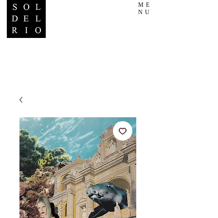
ME
NU