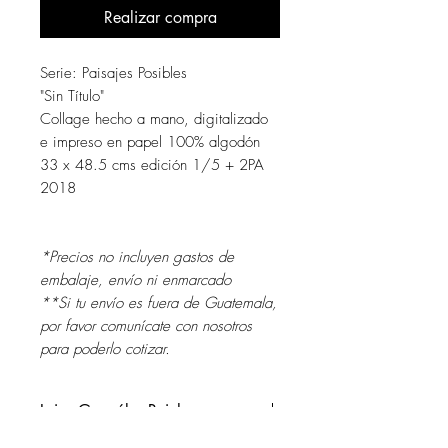
Realizar compra
Serie: Paisajes Posibles
"Sin Título"
Collage hecho a mano, digitalizado
e impreso en papel 100% algodón
33 x 48.5 cms edición 1/5 + 2PA
2018
*Precios no incluyen gastos de
embalaje, envío ni enmarcado
**Si tu envío es fuera de Guatemala,
por favor comunícate con nosotros
para poderlo cotizar.
Luisa González-Reiche
Guatemala 1982