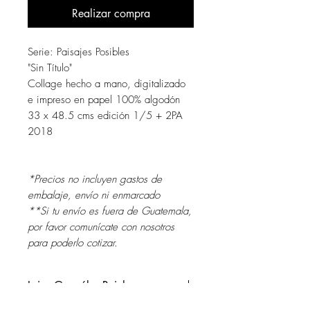
Realizar compra
Serie: Paisajes Posibles
"Sin Título"
Collage hecho a mano, digitalizado
e impreso en papel 100% algodón
33 x 48.5 cms edición 1/5 + 2PA
2018
*Precios no incluyen gastos de
embalaje, envío ni enmarcado
**Si tu envío es fuera de Guatemala,
por favor comunícate con nosotros
para poderlo cotizar.
Luisa González-Reiche