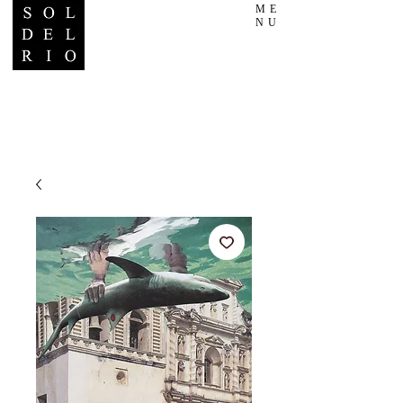
ME
NU