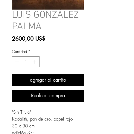
LUIS GONZÁLEZ
PALMA
Precio
2600,00 US$
Cantidad
*
agregar al carrito
Realizar compra
"Sin Título"
Kodalith, pan de oro, papel rojo
30 x 30 cm
edición 3/5