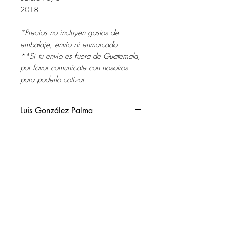
2018
*Precios no incluyen gastos de
embalaje, envío ni enmarcado
**Si tu envío es fuera de Guatemala,
por favor comunícate con nosotros
para poderlo cotizar.
Luis González Palma
Guatemala, 1957.
Vive y trabaja en Córdoba,
Argentina.
SOL DEL RIO
Entre sus exposiciones personales se
soldelrio@soldelrio.com
pueden mencionar: The Art Institute of
Chicago (USA); The Lannan
14 avenida 15-56 zona 10
Foundation, Santa Fe, (USA); The
Ciudad de Guatemala
Australian Centre for Photography,
+502 2363.2169