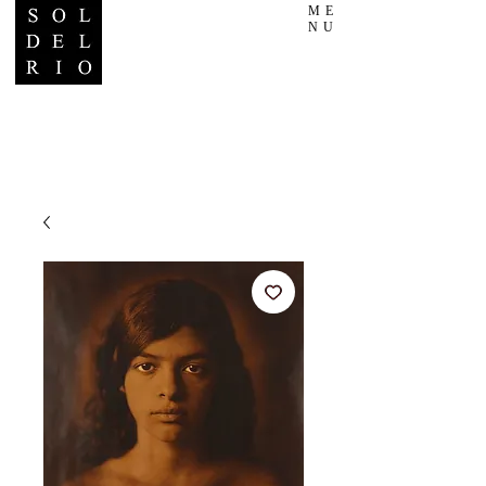
ME
NU