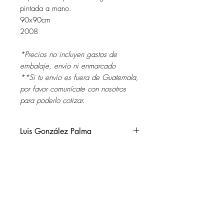
pintada a mano.
90x90cm
2008
*Precios no incluyen gastos de
embalaje, envío ni enmarcado
**Si tu envío es fuera de Guatemala,
por favor comunícate con nosotros
para poderlo cotizar.
Luis González Palma
Guatemala, 1957.
Vive y trabaja en Córdoba,
Argentina.
SOL DEL RIO
Entre sus exposiciones personales se
soldelrio@soldelrio.com
pueden mencionar: The Art Institute of
Chicago (USA); The Lannan
14 avenida 15-56 zona 10