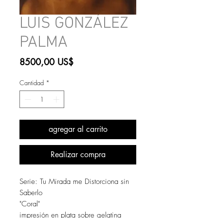
LUIS GONZÁLEZ
PALMA
Precio
8500,00 US$
Cantidad
*
agregar al carrito
Realizar compra
Serie: Tu Mirada me Distorciona sin
Saberlo
"Coral"
impresión en plata sobre gelatina