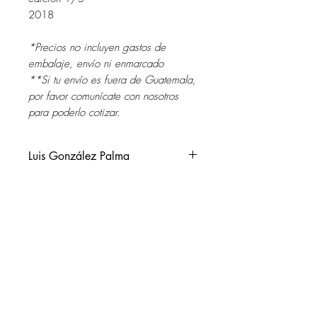
2018
*Precios no incluyen gastos de
embalaje, envío ni enmarcado
**Si tu envío es fuera de Guatemala,
por favor comunícate con nosotros
para poderlo cotizar.
Luis González Palma
Guatemala, 1957.
Vive y trabaja en Córdoba,
Argentina.
SOL DEL RIO
Entre sus exposiciones personales se
soldelrio@soldelrio.com
pueden mencionar: The Art Institute of
Chicago (USA); The Lannan
14 avenida 15-56 zona 10
Foundation, Santa Fe, (USA); The
Ciudad de Guatemala
Australian Centre for Photography,