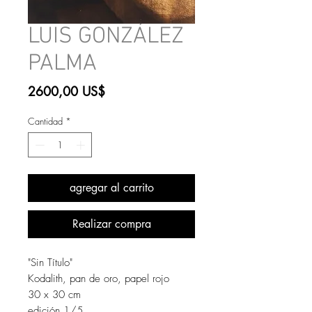
LUIS GONZÁLEZ
PALMA
Precio
2600,00 US$
Cantidad
*
agregar al carrito
Realizar compra
"Sin Título"
Kodalith, pan de oro, papel rojo
30 x 30 cm
edición 1/5