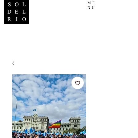
ME
NU