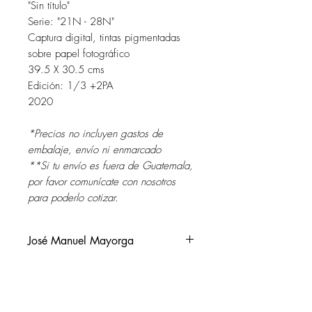
"Sin título"
Serie: "21N - 28N"
Captura digital, tintas pigmentadas
sobre papel fotográfico
39.5 X 30.5 cms
Edición: 1/3 +2PA
2020
*Precios no incluyen gastos de
embalaje, envío ni enmarcado
**Si tu envío es fuera de Guatemala,
por favor comunícate con nosotros
para poderlo cotizar.
José Manuel Mayorga
Guatemala, 1961.
Vive y trabaja en Guatemala.