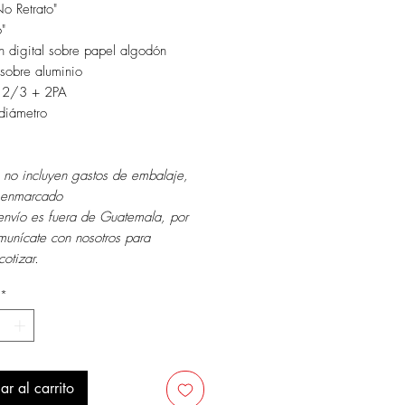
No Retrato"
o"
n digital sobre papel algodón
sobre aluminio
: 2/3 + 2PA
diámetro
 no incluyen gastos de embalaje,
i enmarcado
envío es fuera de Guatemala, por
munícate con nosotros para
cotizar.
*
ar al carrito