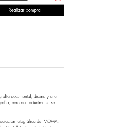
Realizar compra
grafía documental, diseño y arte
grafía, pero que actualmente se
preciación fotográfica del MOMA.