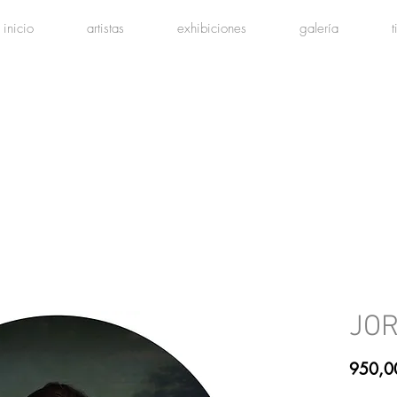
inicio
artistas
exhibiciones
galería
JOR
950,0