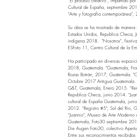
“El proceso creativo”, impartido po
Cultural de España, septiembre 20
“Arte y fotografía contemporánea”, 
Su obra se ha mostrado de manera co
Estados Unidos, Republica Checa, Ja
indigena 2018. "Nosotros", Festiva
ESFoto 11, Centro Cultural de la E
Ha participado en diversas exposic
2018, Guatemala. "Guatemala, Fro
Rozas Botrán, 2017, Guatemala. "C
Octubre 2017 Antigua Guatemala. “E
G&T, Guatemala, Enero 2015. “Ren
Republica Checa, junio 2014. “Jua
cultural de España Guatemala, juni
2012. “Registro #5”, Sol del Rio, 
“Juannio”, Museo de Arte Moderno 
Guatemala, Foto30 septiembre 2010
Die Augen Foto30, colectivo Aper
Entre sus reconocimientos recibido