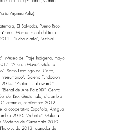
dro Castellote (España), Centro
ría Virginia Velíz).
atemala, El Salvador, Puerto Rico,
a" en el Museo Ixchel del traje
11. "Lucha diaria", Festival
io", Museo del Traje Indigena, mayo
017. "Arte en Mayo", Galería
o". Santo Domingo del Cerro,
interrumpido”, Galería Fundación
 2014. “Photoannual awards”,
Bienal de Arte Paiz XIX”, Centro
Sol del Rio, Guatemala, diciembre
n, Guatemala, septiembre 2012.
 la cooperativa Española, Antigua
iembre 2010. “Adentro”, Galería
Arte Moderno de Guatemala 2010.
n Photolucida 2013, ganador de