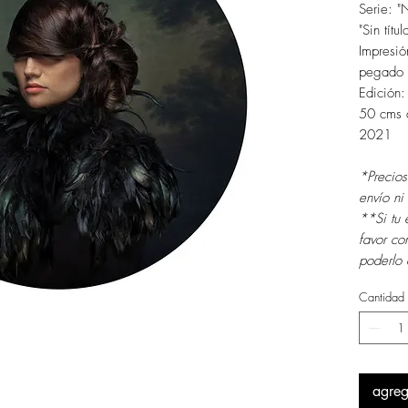
Serie: "
"Sin títul
Impresió
pegado 
Edición
50 cms 
2021
*Precios
envío n
**Si tu 
favor co
poderlo 
Cantidad
agreg