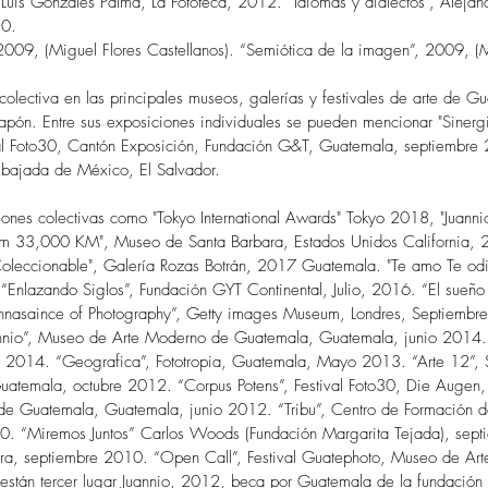
r Luis Gonzales Palma, La Fototeca, 2012. “Idiomas y dialectos”, Alejan
10.
2009, (Miguel Flores Castellanos). “Semiótica de la imagen”, 2009, (Ma
lectiva en las principales museos, galerías y festivales de arte de Gu
pón. Entre sus exposiciones individuales se pueden mencionar "Sinergi
l Foto30, Cantón Exposición, Fundación G&T, Guatemala, septiembre 20
mbajada de México, El Salvador.
iones colectivas como "Tokyo International Awards" Tokyo 2018, "Juann
m 33,000 KM", Museo de Santa Barbara, Estados Unidos California, 2
oleccionable", Galería Rozas Botrán, 2017 Guatemala. "Te amo Te odi
nlazando Siglos”, Fundación GYT Continental, Julio, 2016. “El sueño 
nasaince of Photography”, Getty images Museum, Londres, Septiembre
nnio”, Museo de Arte Moderno de Guatemala, Guatemala, junio 2014. “
o 2014. “Geografica”, Fototropia, Guatemala, Mayo 2013. “Arte 12”, 
Guatemala, octubre 2012. “Corpus Potens”, Festival Foto30, Die Auge
de Guatemala, Guatemala, junio 2012. “Tribu”, Centro de Formación de
. “Miremos Juntos” Carlos Woods (Fundación Margarita Tejada), sept
tura, septiembre 2010. “Open Call”, Festival Guatephoto, Museo de 
s están tercer lugar Juannio, 2012, beca por Guatemala de la fundació