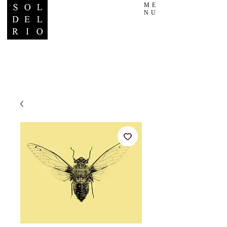
ME
NU