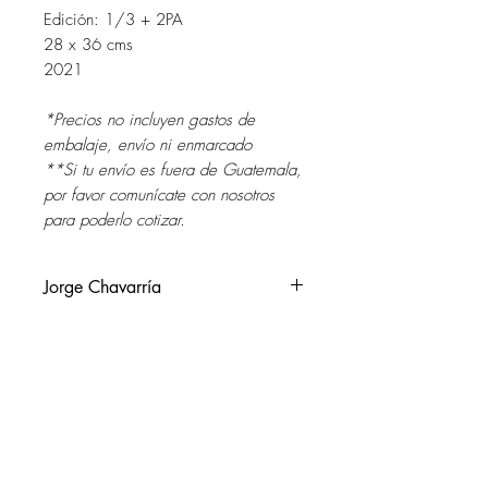
Edición: 1/3 + 2PA
28 x 36 cms
2021
*Precios no incluyen gastos de
embalaje, envío ni enmarcado
**Si tu envío es fuera de Guatemala,
por favor comunícate con nosotros
para poderlo cotizar.
Jorge Chavarría
Guatemala, 1978.
Vive y trabaja en Guatemala.
Su trabajo explora temas como el
SOL DEL RIO
género, la cultura, paisaje e
soldelrio@soldelrio.com
identidad, su trabajo es una mezcla
de fotografía documental, diseño y
14 avenida 15-56 zona 10