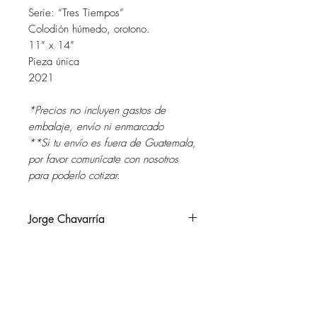
Serie: “Tres Tiempos”
Colodión húmedo, orotono.
11” x 14”
Pieza única
2021
*Precios no incluyen gastos de
embalaje, envío ni enmarcado
**Si tu envío es fuera de Guatemala,
por favor comunícate con nosotros
para poderlo cotizar.
Jorge Chavarría
Guatemala, 1978.
Vive y trabaja en Guatemala.
Su trabajo explora temas como el
SOL DEL RIO
género, la cultura, paisaje e