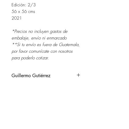
Edición: 2/3
56 x 56 cms
2021
*Precios no incluyen gastos de
embalaje, envío ni enmarcado
**Si tu envío es fuera de Guatemala,
por favor comunícate con nosotros
para poderlo cotizar.
Guillermo Gutiérrez
Guatemala, 1949.
Vive y trabaja en Guatemala.
Apasionado por la fotografía desde
SOL DEL RIO
siempre. Ha dedicado más de 50
soldelrio@soldelrio.com
años de su vida a la fotografía.
Formado en el Club Fotográfico de
14 avenida 15-56 zona 10