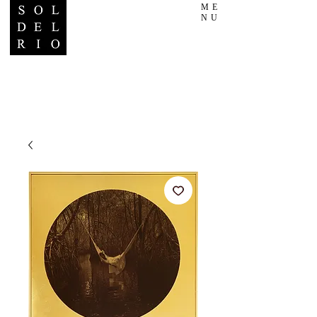
ME
NU