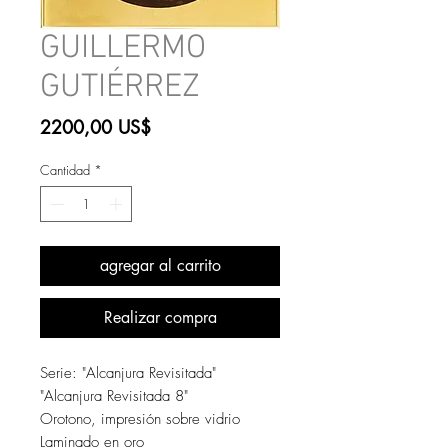
GUILLERMO
GUTIÉRREZ
Precio
2200,00 US$
Cantidad
*
agregar al carrito
Realizar compra
Serie: "Alcanjura Revisitada"
"Alcanjura Revisitada 8"
Orotono, impresión sobre vidrio
Laminado en oro