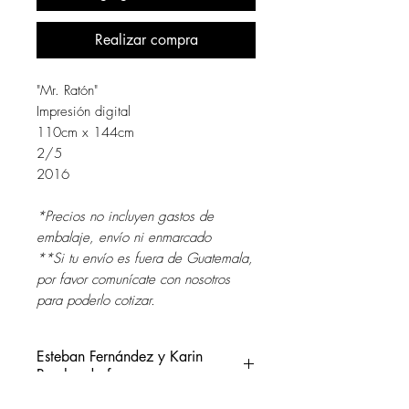
Realizar compra
"Mr. Ratón"
Impresión digital
110cm x 144cm
2/5
2016
*Precios no incluyen gastos de
embalaje, envío ni enmarcado
**Si tu envío es fuera de Guatemala,
por favor comunícate con nosotros
para poderlo cotizar.
Esteban Fernández y Karin
Puschendorf
ESTEBAN FERNÁNDEZ,