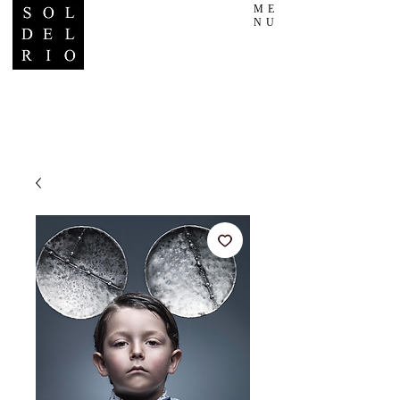
ME
NU