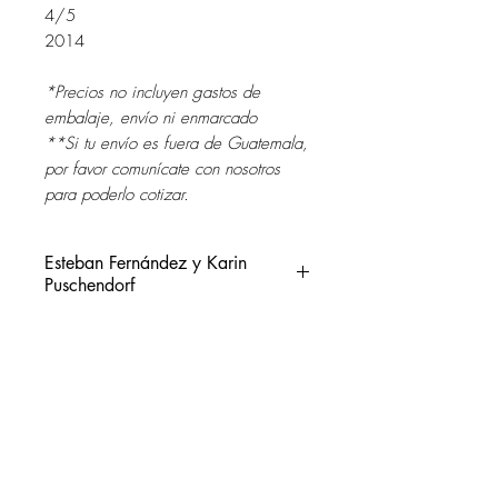
4/5
2014
*Precios no incluyen gastos de
embalaje, envío ni enmarcado
**Si tu envío es fuera de Guatemala,
por favor comunícate con nosotros
para poderlo cotizar.
Esteban Fernández y Karin
Puschendorf
ESTEBAN FERNÁNDEZ,
San José, Costa Rica, 1981
Diseñador gráfico y fotógrafo de
SOL DEL RIO
profesión, artista contemporáneo,
soldelrio@soldelrio.com
apasionado del arte, mas de 15 años
de experiencia en el área de la
14 avenida 15-56 zona 10
fotografía para publicidad, moda,