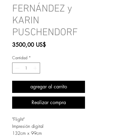
FERNÁNDEZ y
KARIN
PUSCHENDORF
Precio
3500,00 US$
Cantidad
*
agregar al carrito
Realizar compra
"Flight"
Impresión digital
132cm x 99cm